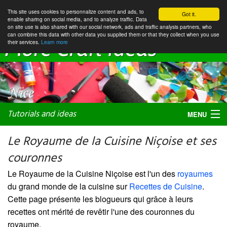
This site uses cookies to personnalize content and ads, to
Got it.
enable sharing on social media, and to analyze traffic. Data
on site use is also shared with our social network, ads and traffic analysis partners, who
can combine this data with other data you supplied them or that they collect when you use
their services.
Learn more
Tutorials and ideas
MENU
Le Royaume de la Cuisine Niçoise et ses
couronnes
My favorite blogs
Le Royaume de la Cuisine Niçoise est l'un des
royaumes
du grand monde de la cuisine sur
Recettes de Cuisine
.
Cette page présente les blogueurs qui grâce à leurs
recettes ont mérité de revêtir l'une des couronnes du
royaume.